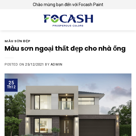
Skip
Chào mừng bạn đến với Focash Paint
to
content
MÀU SƠN ĐẸP
Màu sơn ngoại thất đẹp cho nhà ống
POSTED ON
25/12/2021
BY
ADMIN
25
Th12